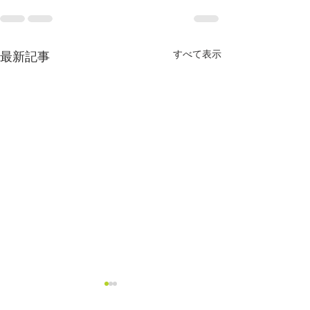
すべて表示
最新記事
運用保守の救世主
主要な運用保守