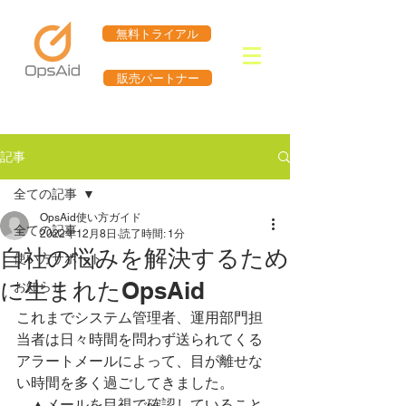
無料トライアル
販売パートナー
記事
全ての記事
OpsAid使い方ガイド
全ての記事
2022年12月8日
読了時間: 1分
自社の悩みを解決するため
使い方サポート
に生まれたOpsAid
お知らせ
これまでシステム管理者、運用部門担
当者は日々時間を問わず送られてくる
アラートメールによって、目が離せな
い時間を多く過ごしてきました。
　▲メールを目視で確認していること