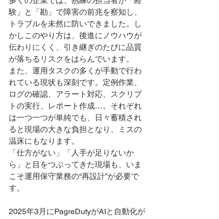
多くの企業では、熟練の担当者が「経
験」と「勘」で障害の前兆を察知し、
トラブルを未然に防いできました。し
かしこのやり方は、後進にノウハウが
伝わりにくく、引き継ぎのたびに品質
が落ちるリスクをはらんでいます。
また、運用タスクの多くが手動で行わ
れている現状も深刻です。定例作業、
ログの確認、アラート対応、スクリプ
トの実行、レポート作成…。それぞれ
は一つ一つが単純でも、日々蓄積され
ると現場の大きな負担となり、ミスの
温床にもなります。
「仕方がない」「人手が足りないか
ら」と目をつぶってきた現場も、いま
こそ運用保守業務の“再設計”が必要で
す。
2025年3月にPagreDutyがAIと自動化が