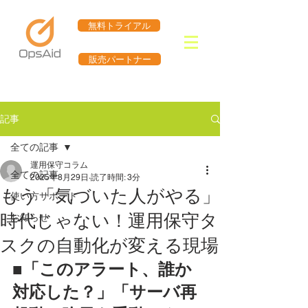
無料トライアル
販売パートナー
記事
全ての記事
運用保守コラム
全ての記事
2025年8月29日
読了時間: 3分
もう「気づいた人がやる」
使い方サポート
時代じゃない！運用保守タ
お知らせ
スクの自動化が変える現場
■「このアラート、誰か
対応した？」「サーバ再